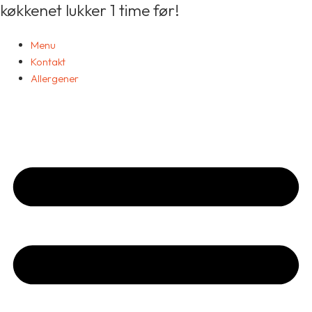
køkkenet lukker 1 time før!
25.
Gå
Lepinja
til
antal
indholdet
Menu
Kontakt
Allergener