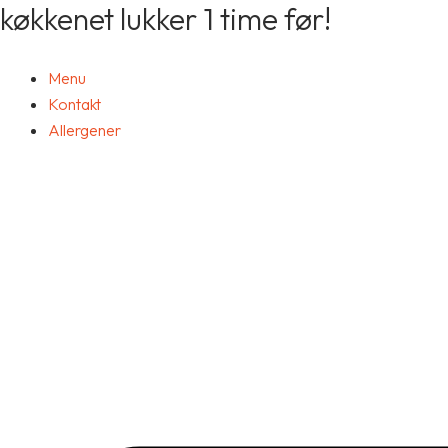
køkkenet lukker 1 time før!
24.
Gå
Stærk
til
Ajvar
indholdet
antal
Menu
Kontakt
Allergener