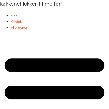
køkkenet lukker 1 time før!
7.
Gå
Cevapcici
til
antal
indholdet
Menu
Kontakt
Allergener