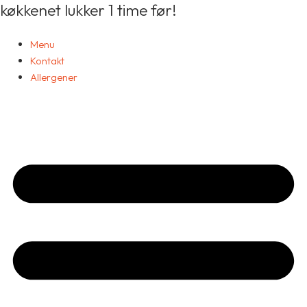
køkkenet lukker 1 time før!
Gå
til
indholdet
Menu
Kontakt
Allergener