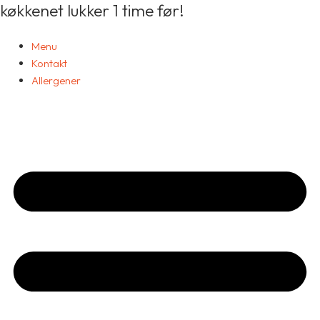
køkkenet lukker 1 time før!
13.
Gå
Mixed
til
Grill
indholdet
Menu
til
Kontakt
2
person
Allergener
antal